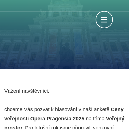
Skip
Opera Pragensia
to
content
(Press
Enter)
Vážení návštěvníci,
chceme Vás pozvat k hlasování v naší anketě
Ceny
veřejnosti Opera Pragensia 2025
na téma
Veřejný
prostor.
Pro letošní rok jsme připravili venkovní